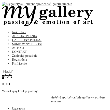
Náš príbeh
AUKCIA UMENIA
GALERIJNÝ PREDAJ
SÚKROMNÝ PREDAJ
AUTORI
KONTAKT
Znalecký posudok
Registrácia
Prihlásenie
0
0,00 €
Váš nákupný košík je prázdny!
Aukčná spoločnosť My gallery – galéria
umenia
Registrácia