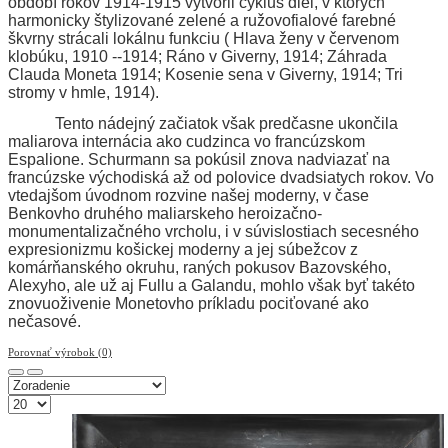
období rokov 1914-1915 vytvoril cyklus diel, v ktorých
harmonicky štylizované zelené a ružovofialové farebné
škvrny strácali lokálnu funkciu ( Hlava ženy v červenom
klobúku, 1910 --1914; Ráno v Giverny, 1914; Záhrada
Clauda Moneta 1914; Kosenie sena v Giverny, 1914; Tri
stromy v hmle, 1914).
Tento nádejný začiatok však predčasne ukončila
maliarova internácia ako cudzinca vo francúzskom
Espalione. Schurmann sa pokúsil znova nadviazať na
francúzske východiská až od polovice dvadsiatych rokov. Vo
vtedajšom úvodnom rozvine našej moderny, v čase
Benkovho druhého maliarskeho heroizačno-
monumentalizačného vrcholu, i v súvislostiach secesného
expresionizmu košickej moderny a jej súbežcov z
komárňanského okruhu, raných pokusov Bazovského,
Alexyho, ale už aj Fullu a Galandu, mohlo však byť takéto
znovuoživenie Monetovho príkladu pociťované ako
nečasové.
Porovnať výrobok (0)