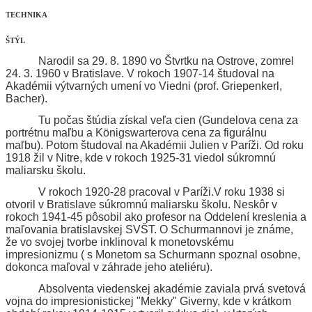
TECHNIKA
ŠTÝL
Narodil sa 29. 8. 1890 vo Štvrtku na Ostrove, zomrel
24. 3. 1960 v Bratislave. V rokoch 1907-14 študoval na
Akadémii výtvarných umení vo Viedni (prof. Griepenkerl,
Bacher).
Tu počas štúdia získal veľa cien (Gundelova cena za
portrétnu maľbu a Königswarterova cena za figurálnu
maľbu). Potom študoval na Akadémii Julien v Paríži. Od roku
1918 žil v Nitre, kde v rokoch 1925-31 viedol súkromnú
maliarsku školu.
V rokoch 1920-28 pracoval v Paríži.V roku 1938 si
otvoril v Bratislave súkromnú maliarsku školu. Neskôr v
rokoch 1941-45 pôsobil ako profesor na Oddelení kreslenia a
maľovania bratislavskej SVŠT. O Schurmannovi je známe,
že vo svojej tvorbe inklinoval k monetovskému
impresionizmu ( s Monetom sa Schurmann spoznal osobne,
dokonca maľoval v záhrade jeho ateliéru).
Absolventa viedenskej akadémie zaviala prvá svetová
vojna do impresionistickej "Mekky" Giverny, kde v krátkom