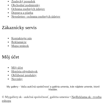
Znalecký posudok
Obchodné podmienky
Ochrana osobných údajov
Doprava a platba
Newsletter - ochrana osobných údajov
Zákaznícky servis
Kontaktujte nás
Reklamácie
Mapa stránok
Môj účet
Môj účet
História objednávok
Obľúbené produkty
Novinky
My gallery - Vaša aukčná spoločnosť a galéria umenia, kde nájdete umenie, ktoré
hľadáte.
© Mygallery.sk - aukčná spoločnosť, galéria umenia •
NajReklama.sk - tvorba
eshopu