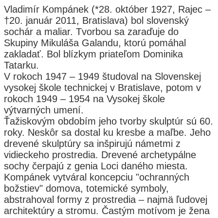
Vladimír Kompánek (*28. október 1927, Rajec –
†20. január 2011, Bratislava) bol slovenský
sochár a maliar. Tvorbou sa zaraďuje do
Skupiny Mikuláša Galandu, ktorú pomáhal
zakladať. Bol blízkym priateľom Dominika
Tatarku.
V rokoch 1947 – 1949 študoval na Slovenskej
vysokej škole technickej v Bratislave, potom v
rokoch 1949 – 1954 na Vysokej škole
výtvarných umení.
Ťažiskovým obdobím jeho tvorby skulptúr sú 60.
roky. Neskôr sa dostal ku kresbe a maľbe. Jeho
drevené skulptúry sa inšpirujú námetmi z
vidieckeho prostredia. Drevené archetypálne
sochy čerpajú z genia Loci daného miesta.
Kompánek vytváral koncepciu "ochranných
božstiev" domova, totemické symboly,
abstrahoval formy z prostredia – najmä ľudovej
architektúry a stromu. Častým motívom je žena