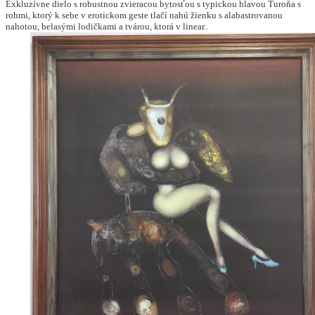
Exkluzívne dielo s robustnou zvieracou bytosťou s typickou hlavou Turoňa s
rohmi, ktorý k sebe v erotickom geste tlačí nahú žienku s alabastrovanou
nahotou, belasými lodičkami a tvárou, ktorá v linear..