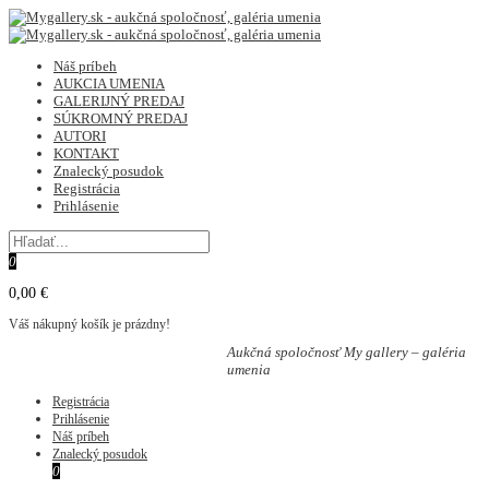
Náš príbeh
AUKCIA UMENIA
GALERIJNÝ PREDAJ
SÚKROMNÝ PREDAJ
AUTORI
KONTAKT
Znalecký posudok
Registrácia
Prihlásenie
0
0,00 €
Váš nákupný košík je prázdny!
Aukčná spoločnosť My gallery – galéria
umenia
Registrácia
Prihlásenie
Náš príbeh
Znalecký posudok
0