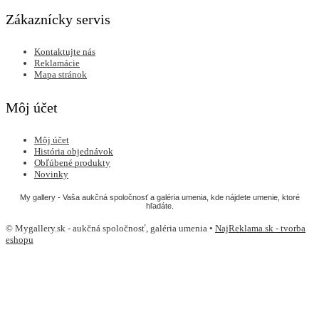
Zákaznícky servis
Kontaktujte nás
Reklamácie
Mapa stránok
Môj účet
Môj účet
História objednávok
Obľúbené produkty
Novinky
My gallery - Vaša aukčná spoločnosť a galéria umenia, kde nájdete umenie, ktoré
hľadáte.
© Mygallery.sk - aukčná spoločnosť, galéria umenia •
NajReklama.sk - tvorba
eshopu