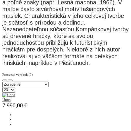
a poľné znaky (napr. Lesná madona, 1966). V
maľbe často stvárňoval motív fašiangových
masiek. Charakteristická v jeho celkovej tvorbe
je spätosť s prírodou a dedinou.
Nezanedbateľnou súčasťou Kompánkovej tvorby
sú drevené hračky, ktoré sa svojou
jednoduchosťou približujú k futuristickým
hračkám pre dospelých. Niektoré z nich autor
realizoval aj vo väčšom formáte na detských
ihriskách, napríklad v Piešťanoch.
Porovnať výrobok (0)
Únos
7 990,00 €