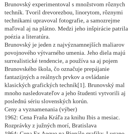
Brunovský experimentoval s množstvom rôznych
techník. Tvoril drevorezbou, linorytom, rôznymi
technikami upravoval fotografie, a samozrejme
maľoval aj na plátno. Medzi jeho inšpirácie patrila
poézia a literatúra.
Brunovský je jeden z najvýznamnejších maliarov
povojnového výtvarného umenia. Jeho diela majú
surrealistické tendencie, a používa sa aj pojem
Brunovského škola, čo označuje prepájanie
fantazijných a reálnych prvkov a ovládanie
klasických grafických techník[1]. Brunovský mal
mnoho nasledovateľov a jeho študenti vytvorili aj
poslednú sériu slovenských korún.
Ceny a vyznamenania (výber)
1962: Cena Fraňa Kráľa za knihu Ibis a mesiac.
Rozprávky z južných morí, Bratislava
1964: Cena Ex Aequo na Bienále grafiky, Lugano