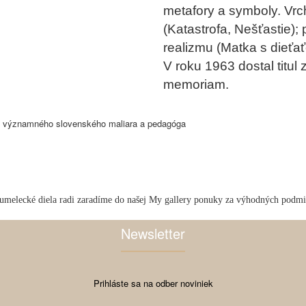
metafory a symboly. Vrc
(Katastrofa, Nešťastie); 
realizmu (Matka s dieťa
V roku 1963 dostal titul
memoriam.
od významného slovenského maliara a pedagóga
umelecké diela radi zaradíme do našej My gallery ponuky za výhodných podm
Newsletter
Prihláste sa na odber noviniek