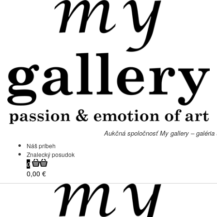
Aukčná spoločnosť My gallery – galéria
Náš príbeh
Znalecký posudok
0
0,00 €