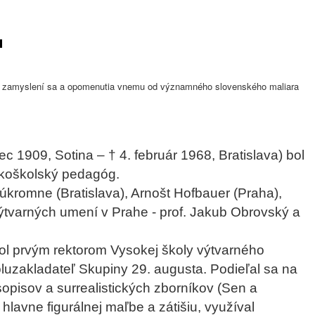
ri zamyslení sa a opomenutia vnemu od významného slovenského maliara
ec 1909, Sotina – † 4. február 1968, Bratislava) bol
okoškolský pedagóg.
súkromne (Bratislava), Arnošt Hofbauer (Praha),
varných umení v Prahe - prof. Jakub Obrovský a
ol prvým rektorom Vysokej školy výtvarného
oluzakladateľ Skupiny 29. augusta. Podieľal sa na
pisov a surrealistických zborníkov (Sen a
hlavne figurálnej maľbe a zátišiu, využíval