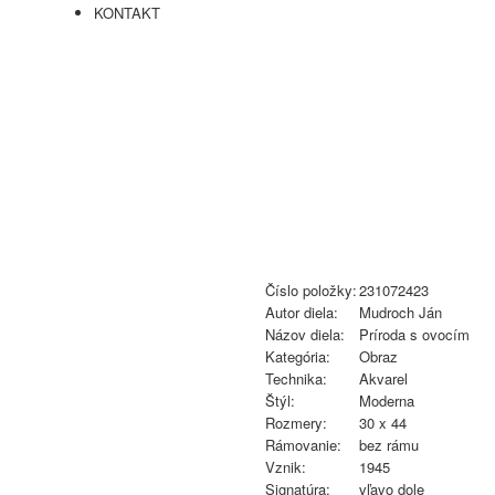
KONTAKT
Číslo položky:
231072423
Autor diela:
Mudroch Ján
Názov diela:
Príroda s ovocím
Kategória:
Obraz
Technika:
Akvarel
Štýl:
Moderna
Rozmery:
30 x 44
Rámovanie:
bez rámu
Vznik:
1945
Signatúra:
vľavo dole