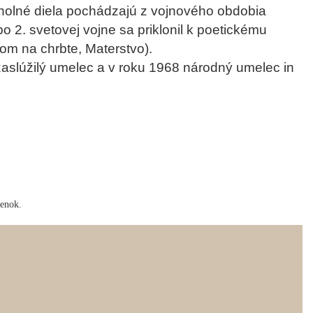
holné diela pochádzajú z vojnového obdobia
po 2. svetovej vojne sa priklonil k poetickému
ťom na chrbte, Materstvo).
 zaslúžilý umelec a v roku 1968 národný umelec in
ienok.