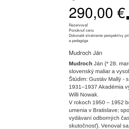
290,00 €
Rezervovať
Ponúknuť cenu
Dokonalé stvárnenie perspektívy p
a pedagóga
Mudroch Ján
Mudroch
Ján (* 28. mar
slovenský maliar a vys
Štúdim: Gustáv Mallý - 
1931–1937 Akadémia výt
Willi Nowak.
V rokoch 1950 – 1952 b
umenia v Bratislave; sp
vydávaní odborných časo
skutočnosť). Venoval sa 