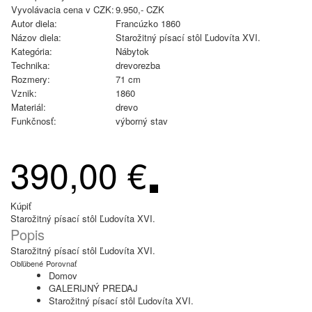
Vyvolávacia cena v CZK:
9.950,- CZK
Autor diela:
Francúzko 1860
Názov diela:
Starožitný písací stôl Ľudovíta XVI.
Kategória:
Nábytok
Technika:
drevorezba
Rozmery:
71 cm
Vznik:
1860
Materiál:
drevo
Funkčnosť:
výborný stav
390,00 €
Kúpiť
Starožitný písací stôl Ľudovíta XVI.
Popis
Starožitný písací stôl Ľudovíta XVI.
Obľúbené
Porovnať
Domov
GALERIJNÝ PREDAJ
Starožitný písací stôl Ľudovíta XVI.