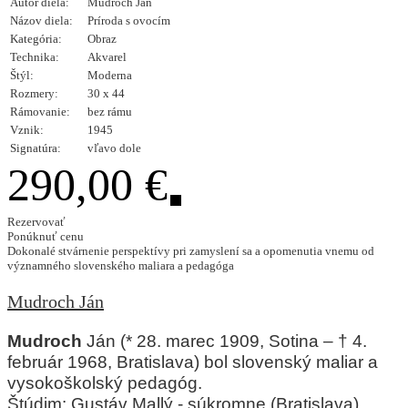
Autor diela:
Mudroch Ján
Názov diela:
Príroda s ovocím
Kategória:
Obraz
Technika:
Akvarel
Štýl:
Moderna
Rozmery:
30 x 44
Rámovanie:
bez rámu
Vznik:
1945
Signatúra:
vľavo dole
290,00 €
Rezervovať
Ponúknuť cenu
Dokonalé stvárnenie perspektívy pri zamyslení sa a opomenutia vnemu od
významného slovenského maliara a pedagóga
Mudroch Ján
Mudroch
Ján (* 28. marec 1909, Sotina – † 4.
február 1968, Bratislava) bol slovenský maliar a
vysokoškolský pedagóg.
Štúdim: Gustáv Mallý - súkromne (Bratislava),