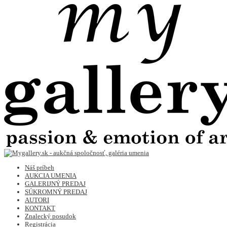
Náš príbeh
AUKCIA UMENIA
GALERIJNÝ PREDAJ
SÚKROMNÝ PREDAJ
AUTORI
KONTAKT
Znalecký posudok
Registrácia