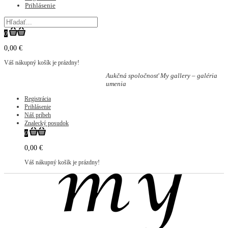
Prihlásenie
0
0,00 €
Váš nákupný košík je prázdny!
Aukčná spoločnosť My gallery – galéria
umenia
Registrácia
Prihlásenie
Náš príbeh
Znalecký posudok
0
0,00 €
Váš nákupný košík je prázdny!