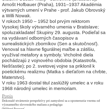
Arnošt Hofbauer (Praha), 1931–1937 Akadémia
výtvarných umení v Prahe - prof. Jakub Obrovský
a Willi Nowak.
V rokoch 1950 – 1952 bol prvým rektorom
Vysokej školy výtvarného umenia v Bratislave;
spoluzakladateľ Skupiny 29. augusta. Podieľal sa
na vydávaní odborných časopisov a
surrealistických zborníkov (Sen a skutočnosť).
Venoval sa hlavne figurálnej maľbe a zátišiu,
využíval metafory a symboly. Vrcholné diela
pochádzajú z vojnového obdobia (Katastrofa,
Nešťastie); po 2. svetovej vojne sa priklonil k
poetickému realizmu (Matka s dieťaťom na chrbte,
Materstvo).
V roku 1963 dostal titul zaslúžilý umelec a v roku
1968 národný umelec in memoriam.
Popis
Dokonalé stvárnenie perspektívy pri zamyslení sa a opomenutia vnemu od
významného slovenského maliara a pedagóga
Obľúbené
Porovnať