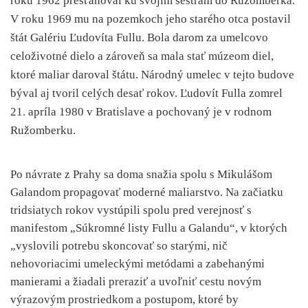
roku 1962 presťahoval ku svojim sestrám do Ružomberka.
V roku 1969 mu na pozemkoch jeho starého otca postavil
štát Galériu Ľudovíta Fullu. Bola darom za umelcovo
celoživotné dielo a zároveň sa mala stať múzeom diel,
ktoré maliar daroval štátu. Národný umelec v tejto budove
býval aj tvoril celých desať rokov. Ľudovít Fulla zomrel
21. apríla 1980 v Bratislave a pochovaný je v rodnom
Ružomberku.
Po návrate z Prahy sa doma snažia spolu s Mikulášom
Galandom propagovať moderné maliarstvo. Na začiatku
tridsiatych rokov vystúpili spolu pred verejnosť s
manifestom „Súkromné listy Fullu a Galandu“, v ktorých
„vyslovili potrebu skoncovať so starými, nič
nehovoriacimi umeleckými metódami a zabehanými
manierami a žiadali preraziť a uvoľniť cestu novým
výrazovým prostriedkom a postupom, ktoré by