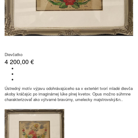
Dievčatko
4 200,00 €
Ústredný motív výjavu odohrávajúceho sa v exteriéri tvorí mladé dievča
akoby kráčajúc po imaginárnej lúke plnej kvetov. Opus možno súhrnne
charakterizovať ako výtvarné bravúrny, umelecky majstrovský&n..