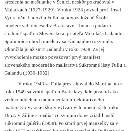
kreslenia na meštianke v Senici, neskôr pokračoval v
Malackách (1927-1929). V roku 1928 pozval prof. Josef
Vydra učiť Ľudovíta Fullu na novozaloženú Školu
umeleckých remesiel v Bratislave. Tomu sa podarilo
stiahnuť späť na Slovensko aj priateľa Mikuláša Galandu.
Spolupráca oboch umelcov sa tým naplno rozvinula.
Ukončila ju až smrť Galandu v roku 1938. Za jej
vyvrcholenie možno považovať prvý manifest
slovenského moderného maliarstva Súkromné listy Fullu a
Galandu (1930-1932).
V roku 1943 sa Fulla presťahoval do Martina, no v
roku 1949 sa vrátil späť do Bratislavy, kde pôsobil ako
vedúci oddelenia monumentálno-dekoratívneho
maliarstva Vysokej školy výtvarných umení až do roku
1952. V Žiline si maliar vo svojom dome zriadil malú
súkromnú galériu (1958). Po smrti prvej manželky sa v