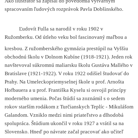
Ako ilustrátor sa zapísal do povedomia výtvarným
spracovaním ľudových rozprávok Pavla Dobšinského.
Ľudovít Fulla sa narodil v roku 1902 v
Ružomberku. Od útleho veku bol fascinovaný maľbou a
kresbou. Z ružomberského gymnázia prestúpil na Vyššiu
obchodnú školu v Dolnom Kubíne (1918-1921). Jeden rok
navštevoval súkromnú maliarsku školu Gustáva Mallého v
Bratislave (1921-1922). V roku 1922 odišiel študovať do
Prahy. Na Umeleckopriemyselnej škole u prof. Arnošta
Hofbauera a u prof. Františka Kyselu si osvojil princípy
moderného umenia. Počas štúdií sa zoznámil s o sedem
rokov starším rodákom z Turčianskych Teplíc - Mikulášom
Galandom. Vzniklo medzi nimi priateľstvo a dlhodobá
spolupráca. Štúdium ukončil v roku 1927 a vrátil sa na
Slovensko. Hneď po návrate začal pracovať ako učiteľ