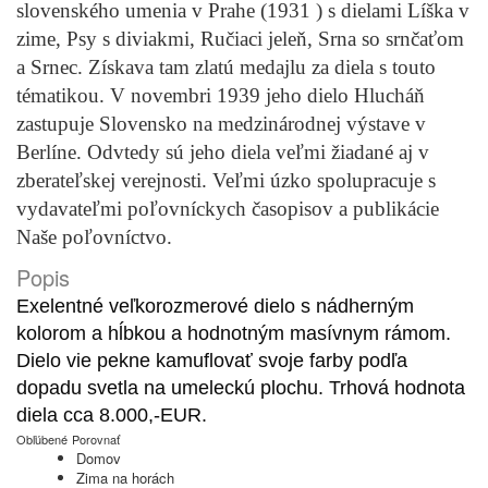
slovenského umenia v Prahe (1931 ) s dielami Líška v
zime, Psy s diviakmi, Ručiaci jeleň, Srna so srnčaťom
a Srnec. Získava tam zlatú medajlu za diela s touto
tématikou. V novembri 1939 jeho dielo Hlucháň
zastupuje Slovensko na medzinárodnej výstave v
Berlíne. Odvtedy sú jeho diela veľmi žiadané aj v
zberateľskej verejnosti. Veľmi úzko spolupracuje s
vydavateľmi poľovníckych časopisov a publikácie
Naše poľovníctvo.
Popis
Exelentné veľkorozmerové dielo s nádherným
kolorom a hĺbkou a hodnotným masívnym rámom.
Dielo vie pekne kamuflovať svoje farby podľa
dopadu svetla na umeleckú plochu. Trhová hodnota
diela cca 8.000,-EUR.
Obľúbené
Porovnať
Domov
Zima na horách