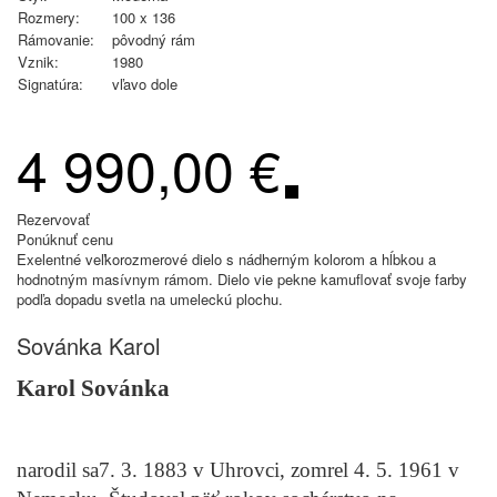
Rozmery:
100 x 136
Rámovanie:
pôvodný rám
Vznik:
1980
Signatúra:
vľavo dole
4 990,00 €
Rezervovať
Ponúknuť cenu
Exelentné veľkorozmerové dielo s nádherným kolorom a hĺbkou a
hodnotným masívnym rámom. Dielo vie pekne kamuflovať svoje farby
podľa dopadu svetla na umeleckú plochu.
Sovánka Karol
Karol Sovánka
narodil sa7. 3. 1883 v Uhrovci, zomrel 4. 5. 1961 v