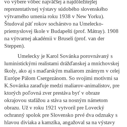
vo výbere vôbec najväčšej a najdôležitejšej
reprezentatívnej výstavy súdobého slovenského
výtvarného umenia roku 1938 v New Yorku).
Študoval päť rokov sochárstvo na Umelecko-
priemyslovej škole v Budapešti (prof. Mátray). 1908
na výtvarnej akadémii v Bruseli (prof. van der
Steppen).
Umelecky je Karol Sovánka porovnávaný s
luministickými realistami drážďanskej a mníchovskej
školy, ako aj s maďarským maliarom známym v celej
Európe Pálom Csergezánom. So svojimi motívmi sa
K.Sovánka zaraďuje medzi maliarov-animalistov, pre
ktorých poľovná zver prestáva byť v obraze
okrajovou stafážou a stáva sa nosným námetom
obrazu. Už v roku 1921 vytvoril pre Lovecký
ochranný spolok pre Slovensko prvé dva odznaky s
hlavou diviaka a kamzíka, angažoval sa na výstavy