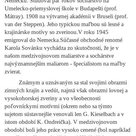
Nemecku. Študoval päť rokov sochárstvo na
Umelecko-priemyslovej škole v Budapešti (prof.
Mátray). 1908 na výtvarnej akadémii v Bruseli (prof.
van der Steppen). Jeho typickou maľbou sú lesné a
krajinárske motívy so zverinou.V roku 1945
emigroval do Nemecka.Súčasné obchodné renomé
Karola Sovánku vychádza zo skutočnosti, že je v
našom medzivojnovom maliarstve a sochárstve
najvýznamnejším maliarom - špecialistom na maľby
zvierat.
Známym a uznávaným sa stal svojimi obrazmi
zimných krajín a vedút, najmä však obrazmi lovnej a
vysokohorskej zveriny a vo všeobecnosti
poľovníckymi motívmi (okrem neho sa týmto
sujetom sústavnejšie venovali len G. Kieselbach a v
istom období K. Ondreička). V medzivojnovom
obodobí boli jeho práce vysoko cenené (bol napríklad